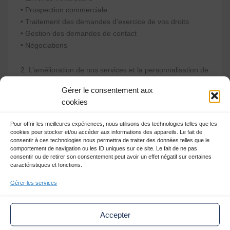
• Prospection commerciale
• Traitement des demandes d’exercice de vos droits
• Gestion des demandes de contact
• Négociations
2. L’amélioration de nos services et la personnalisation de
nos services à votre égard
Gérer le consentement aux
• Réalisation de statistiques
cookies
• Réalisation d’enquêtes de satisfaction
• Gestion des abonnements aux newsletters / e-
Pour offrir les meilleures expériences, nous utilisons des technologies telles que les
newsletters
cookies pour stocker et/ou accéder aux informations des appareils. Le fait de
consentir à ces technologies nous permettra de traiter des données telles que le
comportement de navigation ou les ID uniques sur ce site. Le fait de ne pas
3. Le respect d’obligations légales
consentir ou de retirer son consentement peut avoir un effet négatif sur certaines
caractéristiques et fonctions.
QUELLES SONT LES
Gérer les services
BASES JURIDIQUES DES
TRAITEMENTS QUE
Accepter
NOUS RÉALISONS SUR