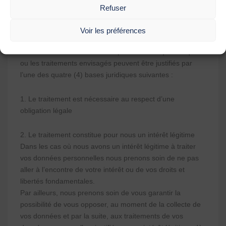
VOS DONNÉES
Refuser
PERSONNELLES ?
Voir les préférences
Nous ne traitons vos données personnelles que lorsque le
ou les traitements envisagés peuvent être justifiés par
l’une des quatre (4) bases juridiques suivantes :
1. Le traitement est nécessaire au respect d’une
obligation légale
2. Le traitement constitue pour nous un intérêt légitime
Dans les cas où nous avons un intérêt légitime à traiter
vos données personnelles nous prenons soin de ne pas
aller à l’encontre de votre intérêt ou de vos droits et
libertés fondamentales.
Par ailleurs, nous prenons soin de vous garantir la
possibilité de vous opposer, au moment de la collecte de
vos données et par la suite, aux traitements de vos