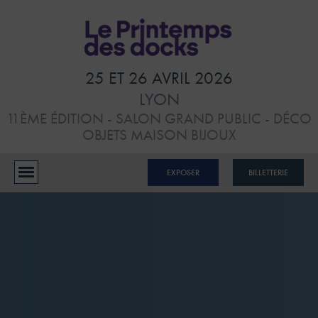
HOME
VISITER
25 ET 26 AVRIL 2026
LYON
ATELIERS &
11ÈME ÉDITION - SALON GRAND PUBLIC - DÉCO
CONFÉRENCES
OBJETS MAISON BIJOUX
EXPOSANTS
EXPOSER
BILLETTERIE
BLOG
CONTACTS
RÉSERVER MON STAND