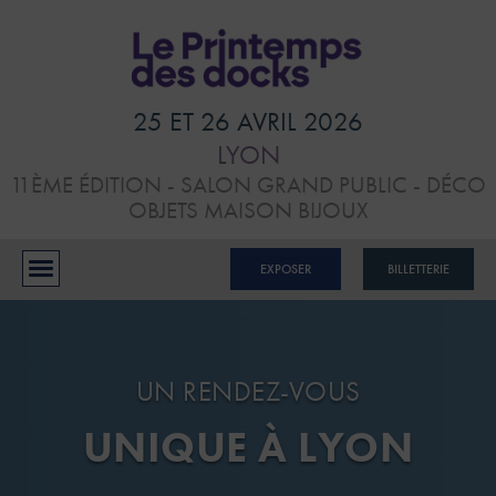
HOME
VISITER
25 ET 26 AVRIL 2026
LYON
ATELIERS &
11ÈME ÉDITION - SALON GRAND PUBLIC - DÉCO
CONFÉRENCES
OBJETS MAISON BIJOUX
EXPOSANTS
EXPOSER
BILLETTERIE
BLOG
CONTACTS
UN RENDEZ-VOUS
UNIQUE À LYON
RÉSERVER MON STAND