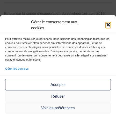
ESPACE PRESSE
Retour sur la soirée d’inauguration du vendredi 1er avril 2016,
couverte par Lyon People.
Gérer le consentement aux
cookies
Cliquez sur l’image pour découvrir toutes les photos de la soirée!
Pour offrir les meilleures expériences, nous utilisons des technologies telles que les
cookies pour stocker et/ou accéder aux informations des appareils. Le fait de
consentir à ces technologies nous permettra de traiter des données telles que le
comportement de navigation ou les ID uniques sur ce site. Le fait de ne pas
consentir ou de retirer son consentement peut avoir un effet négatif sur certaines
caractéristiques et fonctions.
Gérer les services
Accepter
Refuser
Voir les préférences