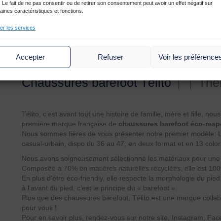
. Le fait de ne pas consentir ou de retirer son consentement peut avoir un effet négatif sur
aines caractéristiques et fonctions.
er les services
Accepter
Refuser
Voir les préférence
Chaussures barefoot Télito
|
|
Thé
Télito, c’est avant tout une histoire de famille, mère et fille, 
première marque française de
chaussures barefoot éco-res
Nous sommes fières de vous présenter notre premier modèle: L
casual-urbain, dispo du 36 au 47, en deux format et en 13 color
Nous avons soigneusement sélectionné les matériaux pour une 
Composée à 70% en matières naturelles recyclées, elle est 100
En plus d’être éco-friendly, elle respecte la morphologie du pied. 
à l’avant du pied, c’est le principe du « barefoot ».
Plus que des chaussures barefoot, Télito est une marque collabo
pour vous !
Pour en savoir plus, rendez-vous sur notre site, Instagram, Fa