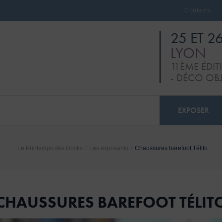
Contacts
25 ET 2
LYON
11ÈME ÉDI
- DÉCO OB
EXPOSER
Le Printemps des Docks
/
Les exposants
/
Chaussures barefoot Télito
CHAUSSURES BAREFOOT TÉLIT