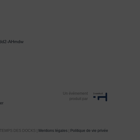
dd2-AHmdw
Un évènement
produit par
er
NTEMPS DES DOCKS |
Mentions légales
|
Politique de vie privée