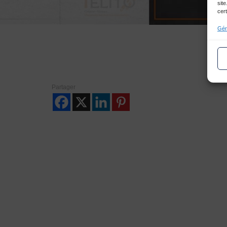
site
cert
Gér
1
2
3
4
Partager