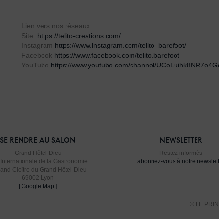
Lien vers nos réseaux:
Site:
https://telito-creations.com/
Instagram
https://www.
instagram.com/telito_barefoot/
Facebook
https://www.facebook.
com/telito.barefoot
YouTube
https://www.youtube.
com/channel/
UCoLuihk8NR7o4G
SE RENDRE AU SALON
NEWSLETTER
Grand Hôtel-Dieu
Restez informés
 Internationale de la Gastronomie
abonnez-vous à notre newslett
rand Cloître du Grand Hôtel-Dieu
69002 Lyon
[ Google Map ]
© LE PRI