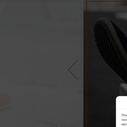
Pour
sto
per