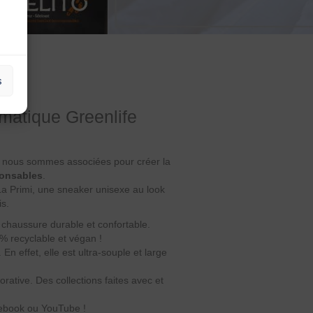
s
matique Greenlife
nous nous sommes associées pour créer la
ponsables
.
a Primi, une sneaker unisexe au look
is.
chaussure durable et confortable.
% recyclable et végan !
En effet, elle est ultra-souple et large
rative. Des collections faites avec et
cebook ou YouTube !