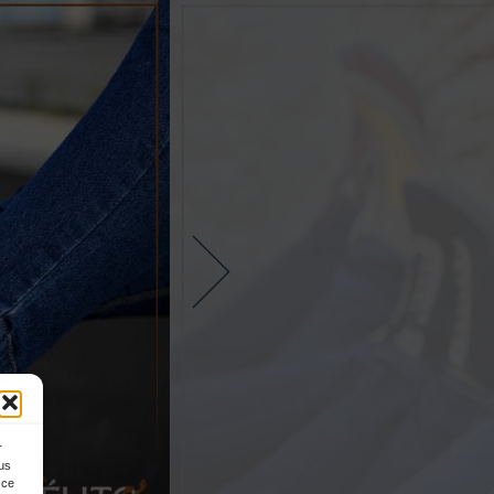
r
ous
 ce