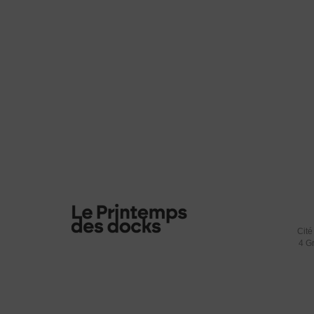
Cité
4 G