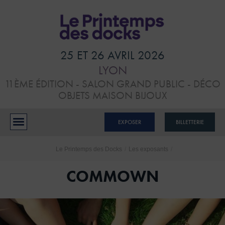
HOME
VISITER
25 ET 26 AVRIL 2026
LYON
ATELIERS &
11ÈME ÉDITION - SALON GRAND PUBLIC - DÉCO
CONFÉRENCES
OBJETS MAISON BIJOUX
EXPOSANTS
EXPOSER
BILLETTERIE
BLOG
Le Printemps des Docks
/
Les exposants
/
CONTACTS
COMMOWN
RÉSERVER MON STAND