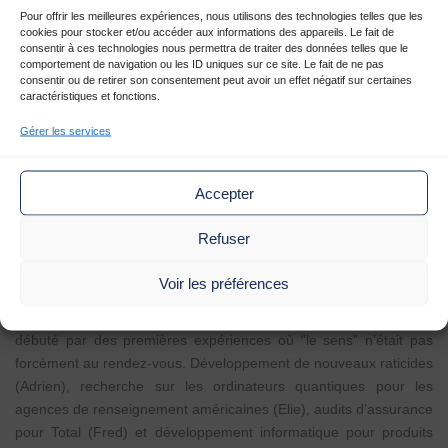
1
2
3
Partager
Pour offrir les meilleures expériences, nous utilisons des technologies telles que les
cookies pour stocker et/ou accéder aux informations des appareils. Le fait de
consentir à ces technologies nous permettra de traiter des données telles que le
comportement de navigation ou les ID uniques sur ce site. Le fait de ne pas
consentir ou de retirer son consentement peut avoir un effet négatif sur certaines
Commown
|
|
Thématique Greenlife
caractéristiques et fonctions.
Gérer les services
EN QUÊTE DE SENS
Accepter
Commown, c’est avant tout une vision globale et collective de la
Refuser
planète Terre. Une équipe de passionnés convaincus de
l’importance d’agir pour améliorer la résilience de l’un des
Voir les préférences
secteurs qui en manque le plus :
l’électronique.
Les parcours atypiques des membres de l’équipe, ont tous
débuté par des premières expériences où “le sens” n’était pas
forcément au rendez-vous. Développement de nouveaux raticides
(Adrien), recherche sur les ordinateurs quantiques pour les
agences de renseignement américaines (Elie), audits d’assurance
pour Total (Fred) et développement informatique pour produits