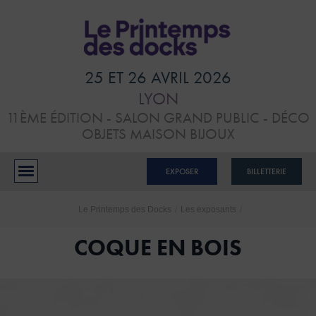
HOME
VISITER
25 ET 26 AVRIL 2026
LYON
ATELIERS &
11ÈME ÉDITION - SALON GRAND PUBLIC - DÉCO
CONFÉRENCES
OBJETS MAISON BIJOUX
EXPOSANTS
EXPOSER
BILLETTERIE
BLOG
Le Printemps des Docks
/
Les exposants
/
CONTACTS
COQUE EN BOIS
RÉSERVER MON STAND