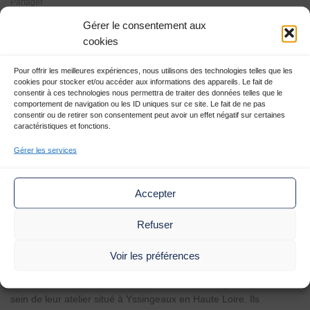
1
2
3
Partager
Gérer le consentement aux
cookies
Coque en bois
|
|
Thématique
Pour offrir les meilleures expériences, nous utilisons des technologies telles que les
cookies pour stocker et/ou accéder aux informations des appareils. Le fait de
Greenlife
consentir à ces technologies nous permettra de traiter des données telles que le
comportement de navigation ou les ID uniques sur ce site. Le fait de ne pas
consentir ou de retirer son consentement peut avoir un effet négatif sur certaines
caractéristiques et fonctions.
Inspiration
Gérer les services
Coque en Bois est née de la rencontre de trois passionnés,
Aymeric, Léo et Etienne. Amoureux de la nature et ils ont voulu
mettre en avant ce matériau noble qu’est le bois. Chacun a
Accepter
abordé ce matériau en regard de son savoir-faire et de son
imagination afin d’aboutir à un produit unique.
Refuser
Une production variée et locale
Voir les préférences
Leurs produits sont réalisés à la main en France. Ils
confectionnent toutes leurs coques en bois de façon artisanale au
sein de leur atelier situé à Yssingeaux en Haute Loire. Ils