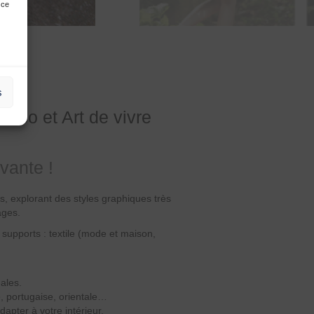
 ce
s
éco et Art de vivre
vante !
s, explorant des styles graphiques très
ages.
 supports : textile (mode et maison,
ales.
e, portugaise, orientale…
apter à votre intérieur.