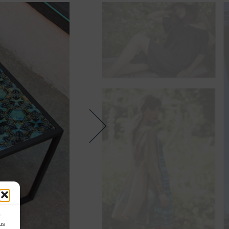
r
ous