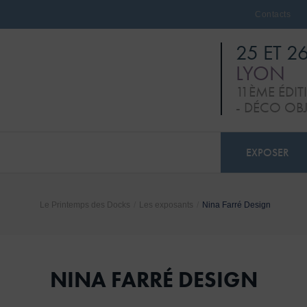
Contacts
25 ET 2
LYON
11ÈME ÉDI
- DÉCO OB
EXPOSER
Le Printemps des Docks
/
Les exposants
/
Nina Farré Design
NINA FARRÉ DESIGN