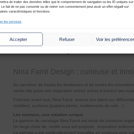
mettra de traiter des données telles que le comportement de navigation ou les ID uniques sur
. Le fait de ne pas consentir ou de retirer son consentement peut avoir un effet négatif sur
aines caractéristiques et fonctions.
er les services
Accepter
Refuser
Voir les préférence
Nina Farré Design
|
|
Thématique D
Nina Farré Design : curieuse et inno
Au carrefour de toutes les tendances et de toutes les innovation
variés elle puise son inspiration entres autres à travers ses voy
Coloriste avant tout, Nina Farré exerce son talent sur différents
mobilier), surfaces (papiers peints, revêtements de sols…).
Les carreaux, une création unique
La gamme de carrelage Nina Farré est issue de créations origin
Un large choix de motifs vous est proposé : inspiration indienn
La gamme a été particulièrement travaillée en couleurs pour s’ad