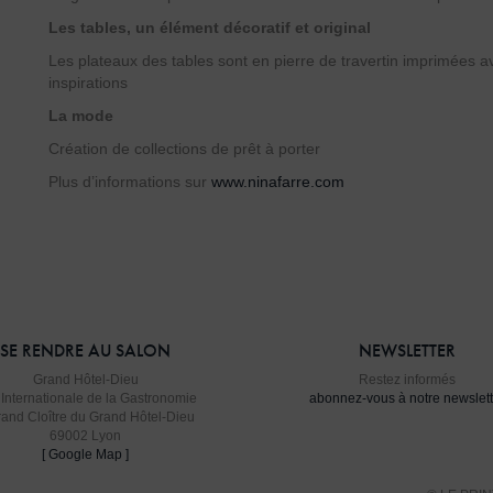
Les tables, un élément décoratif et original
Les plateaux des tables sont en pierre de travertin imprimées a
inspirations
La mode
Création de collections de prêt à porter
Plus d’informations sur
www.ninafarre.com
SE RENDRE AU SALON
NEWSLETTER
Grand Hôtel-Dieu
Restez informés
 Internationale de la Gastronomie
abonnez-vous à notre newslett
rand Cloître du Grand Hôtel-Dieu
69002 Lyon
[ Google Map ]