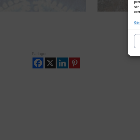
per
site
cert
1
2
3
4
Gér
Partager