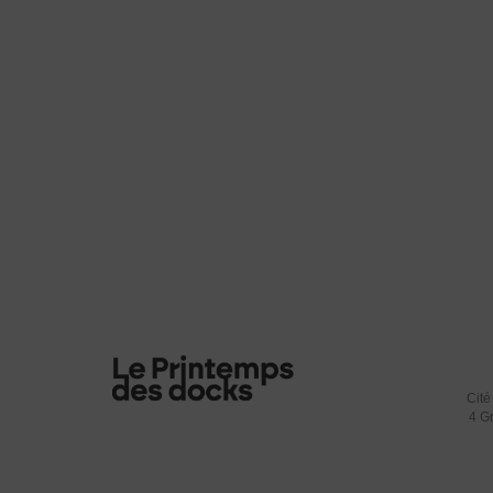
Cité
4 G