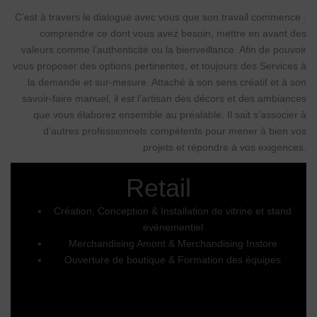
C’est à travers le dialogue avec vous que son travail commence :
comprendre ce dont vous avez besoin, mettre en avant des
valeurs comme l’authenticité ou la bienveillance. Afin de pouvoir
vous proposer des options pertinentes, et toujours des Services à
la demande et sur-mesure. Attaché à son sens créatif et à son
savoir-faire manuel, il est l’artisan des décors et des ambiances
que vous élaborez ensemble au préalable. Il sait s’associer à
d’autres professionnels compétents pour mener à bien vos
projets et répondre à vos exigences.
Retail
Création, Conception & Installation de vitrine et stand
évènementiel
Merchandising Amont & Merchandising Instore
Ouverture de boutique & Formation des équipes