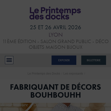
HOME
VISITER
25 ET 26 AVRIL 2026
LYON
ATELIERS &
11ÈME ÉDITION - SALON GRAND PUBLIC - DÉCO
CONFÉRENCES
OBJETS MAISON BIJOUX
EXPOSANTS
EXPOSER
BILLETTERIE
BLOG
Le Printemps des Docks
/
Les exposants
/
CONTACTS
FABRIQUANT DE DÉCORS
BOUHBOUHH
RÉSERVER MON STAND