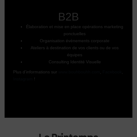
B2B
Élaboration et mise en place opérations marketing
ponctuelles
Organisation évènements corporate
Ateliers à destination de vos clients ou de vos
équipes
Consulting Identité Visuelle
Plus d’informations sur
www.bouhbouhh.com
,
Facebook
,
Instagram
!