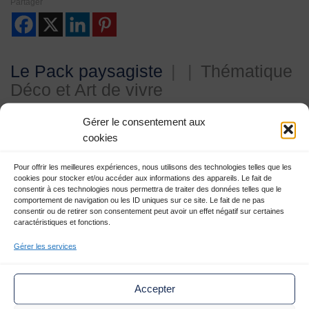
1
2
3
4
Partager
Le Pack paysagiste
|
|
Thématique
Déco et Art de vivre
Gérer le consentement aux
Amoureux de la nature et experts en aménagements paysagers,
cookies
Le Pack Paysagiste & son studio de création mené par Sybille et
Malaury s’inspirent de l’ère du temps. Ils se réapproprient les
Pour offrir les meilleures expériences, nous utilisons des technologies telles que les
cookies pour stocker et/ou accéder aux informations des appareils. Le fait de
codes urbains pour faire vivre et réinventer la nature en ville.
consentir à ces technologies nous permettra de traiter des données telles que le
comportement de navigation ou les ID uniques sur ce site. Le fait de ne pas
consentir ou de retirer son consentement peut avoir un effet négatif sur certaines
caractéristiques et fonctions.
Pour l’équipe tout est prétexte pour faire la promotion du végétal :
à travers les jardins mais aussi la création d’objets narratifs,
Gérer les services
l’organisation d’évènements bien plantés, des pauses végétales
et défricher les bons gestes du jardinier.
Accepter