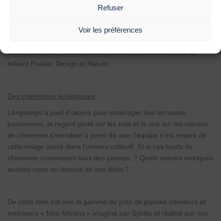
Refuser
Leur but
?
Vous sensibiliser et vous transmettre leurs connaissances des
Voir les préférences
plantes et des bienfaits de la Nature.
Vous émerveiller, à travers des histoires et des univers où se
mêlent Poésie, Design et Nature.
Des cheminées écologiques
Longtemps à pied d’œuvre pour aménager des terrasses
parisiennes, le regard porté sur les toits et la vue sur les mitrons
de cheminée s’étendant à perte de vue, l’équipe s’est inspiré de
cette image ancré dans l’univers collectif. Et si ces bouts de
cheminée contenaient tous des plantes..? Quels univers oniriques
aurions-nous au-dessus de nos têtes ?
De cette idée est née la gamme de pots de plantes intérieurs et
extérieurs « Mini-Mitrons » imaginé par Sybille et réalisé par nos