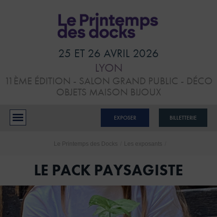
HOME
VISITER
25 ET 26 AVRIL 2026
LYON
ATELIERS &
11ÈME ÉDITION - SALON GRAND PUBLIC - DÉCO
CONFÉRENCES
OBJETS MAISON BIJOUX
EXPOSANTS
EXPOSER
BILLETTERIE
BLOG
Le Printemps des Docks
/
Les exposants
/
CONTACTS
LE PACK PAYSAGISTE
RÉSERVER MON STAND