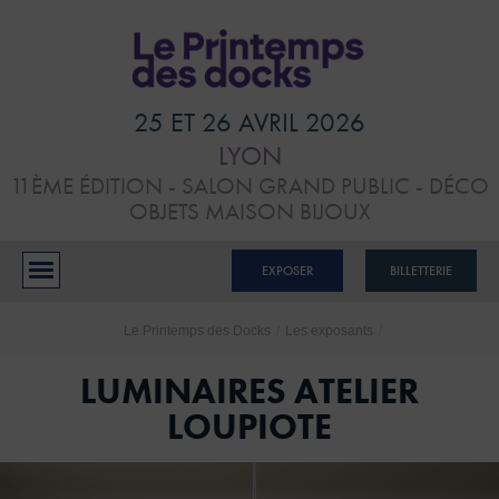
HOME
VISITER
25 ET 26 AVRIL 2026
LYON
ATELIERS &
11ÈME ÉDITION - SALON GRAND PUBLIC - DÉCO
CONFÉRENCES
OBJETS MAISON BIJOUX
EXPOSANTS
EXPOSER
BILLETTERIE
BLOG
Le Printemps des Docks
/
Les exposants
/
CONTACTS
LUMINAIRES ATELIER
LOUPIOTE
RÉSERVER MON STAND