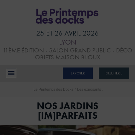
HOME
VISITER
25 ET 26 AVRIL 2026
LYON
ATELIERS &
11ÈME ÉDITION - SALON GRAND PUBLIC - DÉCO
CONFÉRENCES
OBJETS MAISON BIJOUX
EXPOSANTS
EXPOSER
BILLETTERIE
BLOG
Le Printemps des Docks
/
Les exposants
/
CONTACTS
NOS JARDINS
[IM]PARFAITS
RÉSERVER MON STAND