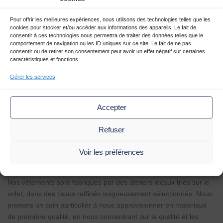
1
2
3
4
Partager
Pour offrir les meilleures expériences, nous utilisons des technologies telles que les
cookies pour stocker et/ou accéder aux informations des appareils. Le fait de
consentir à ces technologies nous permettra de traiter des données telles que le
comportement de navigation ou les ID uniques sur ce site. Le fait de ne pas
Vêtements CREST
|
|
Thématique
consentir ou de retirer son consentement peut avoir un effet négatif sur certaines
caractéristiques et fonctions.
Homme
Gérer les services
LA MARQUE :
Accepter
Créée en 2019 par deux amis d’enfance originaires de Haute-
Savoie, CREST est le résultat d’une volonté commune d’élever la
Refuser
mode masculine. Née d’une aspiration à créer des produits de
haute qualité et durables, la marque française combine des
Voir les préférences
pièces intemporelles avec des silhouettes contemporaines afin de
fabriquer des vêtements durables, fonctionnels et confortables.
Nos vêtements sont fabriqués par des ateliers locaux triés sur le
volet, dans des tissus raffinés soigneusement sélectionnés. Nous
prenons un soin particulier à nous approvisionner en matériaux
de première qualité, en nous concentrant sur la qualité et les