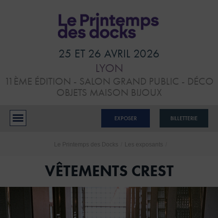
HOME
VISITER
25 ET 26 AVRIL 2026
LYON
ATELIERS &
11ÈME ÉDITION - SALON GRAND PUBLIC - DÉCO
CONFÉRENCES
OBJETS MAISON BIJOUX
EXPOSANTS
EXPOSER
BILLETTERIE
BLOG
Le Printemps des Docks
/
Les exposants
/
CONTACTS
VÊTEMENTS CREST
RÉSERVER MON STAND