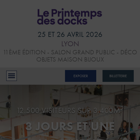
HOME
VISITER
25 ET 26 AVRIL 2026
LYON
ATELIERS &
11ÈME ÉDITION - SALON GRAND PUBLIC - DÉCO
CONFÉRENCES
OBJETS MAISON BIJOUX
EXPOSANTS
EXPOSER
BILLETTERIE
BLOG
CONTACTS
2
12.500 VISITEURS SUR 3.400M
3 JOURS ET UNE
RÉSERVER MON STAND