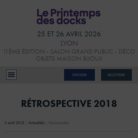
HOME
VISITER
25 ET 26 AVRIL 2026
LYON
ATELIERS &
11ÈME ÉDITION - SALON GRAND PUBLIC - DÉCO
CONFÉRENCES
OBJETS MAISON BIJOUX
EXPOSANTS
EXPOSER
BILLETTERIE
BLOG
CONTACTS
RÉTROSPECTIVE 2018
5 avril 2018
|
Actualités
|
Nouveautés
RÉSERVER MON STAND