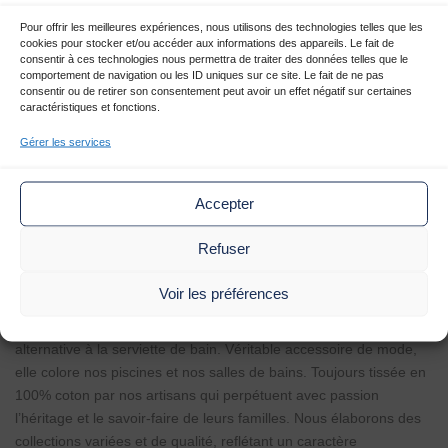
1
2
Partager
Pour offrir les meilleures expériences, nous utilisons des technologies telles que les
cookies pour stocker et/ou accéder aux informations des appareils. Le fait de
consentir à ces technologies nous permettra de traiter des données telles que le
comportement de navigation ou les ID uniques sur ce site. Le fait de ne pas
consentir ou de retirer son consentement peut avoir un effet négatif sur certaines
By Foutas
|
Stand 20
|
Thématique
caractéristiques et fonctions.
Déco et Art de vivre
Gérer les services
By Foutas
Accepter
By Foutas Paris est un distributeur de foutas en provenance de
Refuser
Tunisie, Turquie et Inde, proposant une large gamme de produits,
Voir les préférences
et une distribution dans le monde entier.
La fouta, serviette de hammam tunisienne est devenue une
alternative à la serviette de bain. Véritable accessoire de mode,
elle colore nos piscines et nos salles de bains. Toujours tissée en
100% coton par nos artisans qui perpétuent avec passion
l’héritage et le savoir-faire de leurs familles. Nous élaborons des
collections variées et de qualité, reflétant un caractère