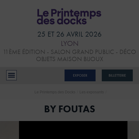
HOME
VISITER
25 ET 26 AVRIL 2026
LYON
ATELIERS &
11ÈME ÉDITION - SALON GRAND PUBLIC - DÉCO
CONFÉRENCES
OBJETS MAISON BIJOUX
EXPOSANTS
EXPOSER
BILLETTERIE
BLOG
Le Printemps des Docks
/
Les exposants
/
CONTACTS
BY FOUTAS
RÉSERVER MON STAND