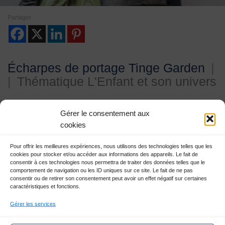
1
2
3
4
Partager
Écharpes de portage Tinge Garden
|
|
Thématique L'Enfant et son univers
Gérer le consentement aux
Une entreprise pionnière en
cookies
France
Pour offrir les meilleures expériences, nous utilisons des technologies telles que les
Née fin 2013, les écharpes de portage Tinge Garden était la
cookies pour stocker et/ou accéder aux informations des appareils. Le fait de
consentir à ces technologies nous permettra de traiter des données telles que le
première marque française à fabriquer ses produits de façon
comportement de navigation ou les ID uniques sur ce site. Le fait de ne pas
artisanale, en séries limitées.
consentir ou de retirer son consentement peut avoir un effet négatif sur certaines
caractéristiques et fonctions.
La créatrice a toujours eu une passion pour les objets
authentiques, façonnés par les mains savantes d’un artisan. Et
Gérer les services
avait envie de créer des écharpes de portage qui ont et qui
racontent une histoire.