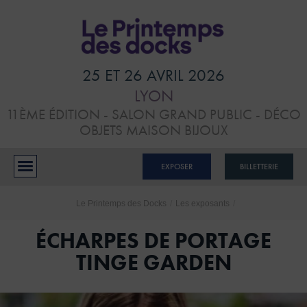
HOME
VISITER
25 ET 26 AVRIL 2026
LYON
ATELIERS &
11ÈME ÉDITION - SALON GRAND PUBLIC - DÉCO
CONFÉRENCES
OBJETS MAISON BIJOUX
EXPOSANTS
EXPOSER
BILLETTERIE
BLOG
Le Printemps des Docks
/
Les exposants
/
CONTACTS
ÉCHARPES DE PORTAGE
TINGE GARDEN
RÉSERVER MON STAND