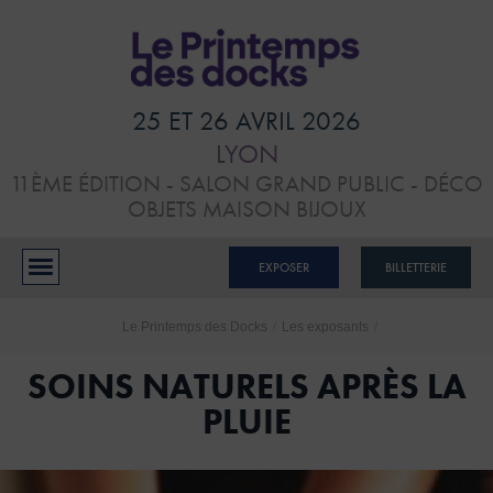
HOME
VISITER
25 ET 26 AVRIL 2026
LYON
ATELIERS &
11ÈME ÉDITION - SALON GRAND PUBLIC - DÉCO
CONFÉRENCES
OBJETS MAISON BIJOUX
EXPOSANTS
EXPOSER
BILLETTERIE
BLOG
Le Printemps des Docks
/
Les exposants
/
CONTACTS
SOINS NATURELS APRÈS LA
PLUIE
RÉSERVER MON STAND