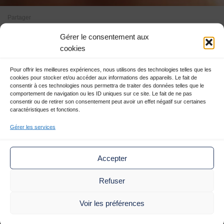
1
2
3
4
5
Partager
Gérer le consentement aux
cookies
Soins naturels Après la pluie
|
|
Pour offrir les meilleures expériences, nous utilisons des technologies telles que les
Thématique Déco et Art de vivre
cookies pour stocker et/ou accéder aux informations des appareils. Le fait de
consentir à ces technologies nous permettra de traiter des données telles que le
comportement de navigation ou les ID uniques sur ce site. Le fait de ne pas
consentir ou de retirer son consentement peut avoir un effet négatif sur certaines
caractéristiques et fonctions.
aAprès la pluie est un centre de beauté et de soins à Lyon.
Gérer les services
Des soins naturels Après la pluie
Accepter
Découvrez dans ce lieu de vie, un espace de
conseils
personnalisés, des produits de qualité
avec des intervenants
Refuser
engagés pour vous aider à cheminer sur vos choix en terme de
beauté naturelle
, sur votre
bien-être intérieur
et sur votr
e
Voir les préférences
réflexion personnelle
. Poussez la porte, vous êtes chez vous.