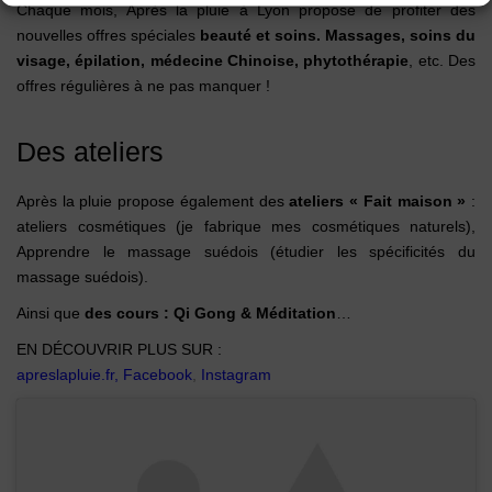
Chaque mois, Après la pluie à Lyon propose de profiter des
nouvelles offres spéciales
beauté et soins. Massages, soins du
visage, épilation, médecine Chinoise, phytothérapie
, etc. Des
offres régulières à ne pas manquer !
Des ateliers
Après la pluie propose également des
ateliers « Fait maison »
:
ateliers cosmétiques (je fabrique mes cosmétiques naturels),
Apprendre le massage suédois (étudier les spécificités du
massage suédois).
Ainsi que
des cours : Qi Gong & Méditation
…
EN DÉCOUVRIR PLUS SUR :
apreslapluie.fr
,
Facebook
,
Instagram